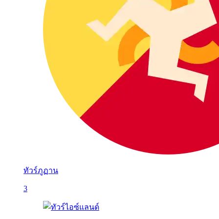
ทัวร์ภูฏาน
3